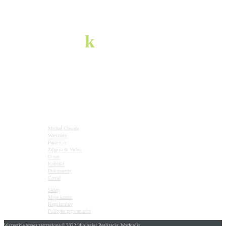
pozostańmy
w
k
ontakcie
infolinia
720897001
napisz do nas
m.glory20@gmail.com
Michał Chwała
Warsztaty
Partnerzy
Zdjęcia & Video
O nas
Kontakt
Dokumenty
Covid
Sklep
Moje konto
Regulaminy
Polityka prywatności
Wszystkie prawa zastrzeżone © 2022 Idiologie | Realizacja: Worfordis