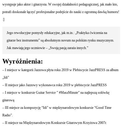
występuje jako aktor i gitarzysta. W swojej działalności pedagogicznej, jak mało kto,
potrafi doskonale łączyć profesjonalne podejście do nauki z ogromną dawką humoru!
:]
Jego rewolucyjne pomysły edukacyjne, jak m.in.: „Praktyka ćwiczenia na
gitarze bez instrumentu” są absolutnym novum na polskim rynku muzycznym.
Jak mawiają jego uczniowie – „Swoją pasją zaraża innych.”
Wyróżnienia:
– I miejsce w kategorii Jazzowa płyta roku 2019 w Plebiscycie JazzPRESS za album
„Idi”
– II miejsce jako Jazzowy wykonawca roku 2019 w plebiscycie JazzPRESS
– I miejsce w konkursie Guitar Service ” #MaszMinute” na najlepszą solówkę
gitarową
– III miejsce za kompozycję “Idi” w międzynarodowym konkursie “Good Time
Radio”.
– II miejsce na Międzynarodowym Konkursie Gitarowym Krzyżowa 2007r.