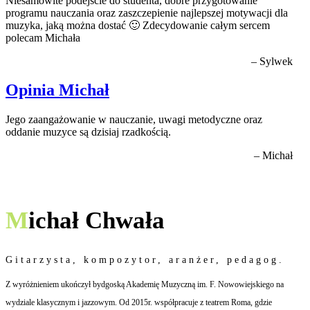
Niesamowite podejście do studenta, dobre przygotowanie
programu nauczania oraz zaszczepienie najlepszej motywacji dla
muzyka, jaką można dostać 🙂 Zdecydowanie całym sercem
polecam Michała
– Sylwek
Opinia Michał
Jego zaangażowanie w nauczanie, uwagi metodyczne oraz
oddanie muzyce są dzisiaj rzadkością.
– Michał
M
ichał Chwała
Gitarzysta, kompozytor, aranżer, pedagog.
Z wyróżnieniem ukończył bydgoską Akademię Muzyczną im. F. Nowowiejskiego na
wydziale klasycznym i jazzowym. Od 2015r. współpracuje z teatrem Roma, gdzie