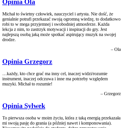
Opinia Ola
Michał to świetny człowiek, nauczyciel i artysta. Nie dość, że
genialnie potrafi przekazać swoją ogromną wiedzę, to dodatkowo
robi to w mega przyjemnej i swobodniej atmosferze. Każda
lekcja z nim, to zastrzyk motywacji i inspiracji do gry. Jest
najlepszą osobą jaką może spotkać aspirujący muzyk na swojej
drodze.
– Ola
Opinia Grzegorz
…każdy, kto chce grać ma inny cel, inaczej widzi/rozumie
instrument, inaczej odczuwa i inne ma potrzeby względem
muzyki. Michał to rozumie!
– Grzegorz
Opinia Sylwek
To pierwsza osoba w moim życiu, która z taką energią przekazała
mi swoją pasję do grania (a później nawet i komponowania).