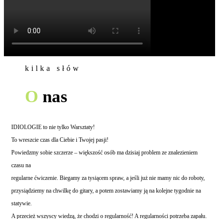
kilka słów
O
nas
IDIOLOGIE to nie tylko Warsztaty!
To wreszcie czas dla Ciebie i Twojej pasji!
Powiedzmy sobie szczerze – większość osób ma dzisiaj problem ze znalezieniem
czasu na
regularne ćwiczenie. Biegamy za tysiącem spraw, a jeśli już nie mamy nic do roboty,
przysiądziemy na chwilkę do gitary, a potem zostawiamy ją na kolejne tygodnie na
statywie.
A przecież wszyscy wiedzą, że chodzi o regularność! A regularności potrzeba zapału.