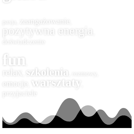
zaangażowanie
pasja,
,
pozytywna energia
,
doświadczenie
fun
,
szkolenia
relax
,
, rozmowy,
warsztaty
emocje
,
,
przyjaciele