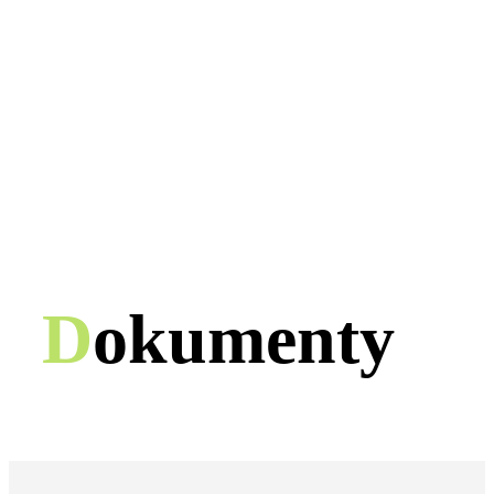
D
okumenty