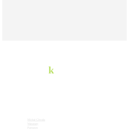
pozostańmy
w
k
ontakcie
infolinia
720897001
napisz do nas
m.glory20@gmail.com
Michał Chwała
Warsztaty
Partnerzy