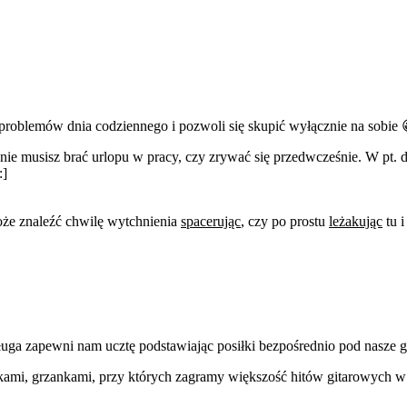
 problemów dnia codziennego i pozwoli się skupić wyłącznie na sobie 
nie musisz brać urlopu w pracy, czy zrywać się przedwcześnie. W pt. d
:]
oże znaleźć chwilę wytchnienia
spacerując
, czy po prostu
leżakując
tu i
sługa zapewni nam ucztę podstawiając posiłki bezpośrednio pod nasze 
kami, grzankami, przy których zagramy większość hitów gitarowych w k