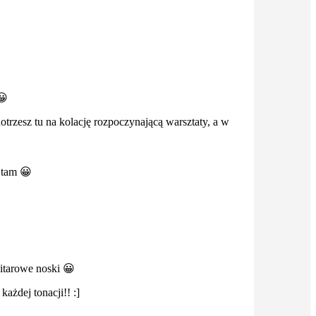
😀
otrzesz tu na kolację rozpoczynającą warsztaty, a w
 tam 😀
gitarowe noski 😀
ażdej tonacji!! :]