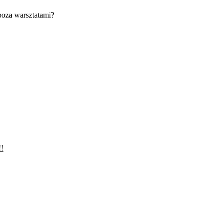
poza warsztatami?
!!