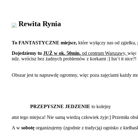
Rewita Rynia
To FANTASTYCZNE miejsce,
które wyłączy nas od zgiełku,
Dojedziemy tu
JUŻ w ok. 50min.
od centrum Warszawy,
więc 
ndz. wrócisz bez żadnych problemów z korkami :] Isn’t it nice?! 
Obszar jest tu naprawdę ogromny, więc poza zajęciami każdy m
PRZEPYSZNE JEDZENIE
to kolejny
atut tego miejsca! Nie samą wiedzą człowiek żyje:] Przemiła ob
A w
sobotę
organizujemy (zgodnie z tradycją) ognisko z kiełbas