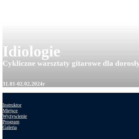
Idiologie
Cykliczne warsztaty gitarowe dla dorosł
31.01-02.02.2024r
Instruktor
Miejsce
Wyżywienie
Program
Galeria