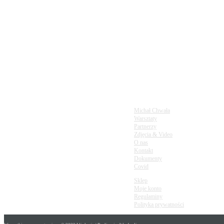
infolinia
720897001
napisz do nas
m.glory20@gmail.com
Michał Chwała
Warsztaty
Partnerzy
Zdjęcia & Video
O nas
Kontakt
Dokumenty
Covid
Sklep
Moje konto
Regulaminy
Polityka prywatności