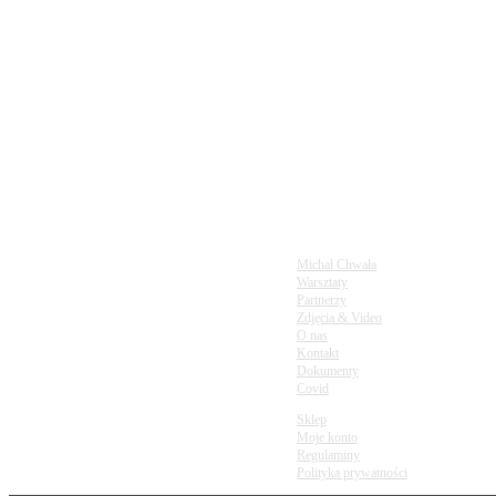
infolinia
720897001
napisz do nas
m.glory20@gmail.com
Michał Chwała
Warsztaty
Partnerzy
Zdjęcia & Video
O nas
Kontakt
Dokumenty
Covid
Sklep
Moje konto
Regulaminy
Polityka prywatności