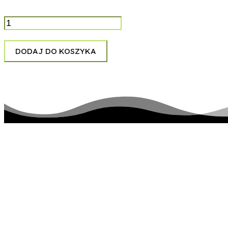
ilość
Chuck
Berry
-
DODAJ DO KOSZYKA
Johnny
B.
Goode
pozostańmy