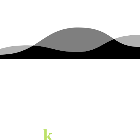
w
k
ontakcie