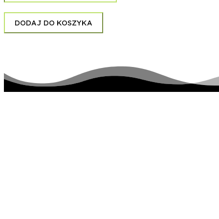
-
Come
DODAJ DO KOSZYKA
Over
(again)
pozostańmy