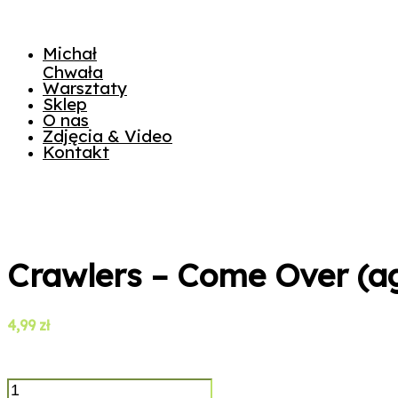
Michał
Chwała
Warsztaty
Sklep
O nas
Zdjęcia & Video
Kontakt
Crawlers – Come Over (a
4,99
zł
ilość
Crawlers