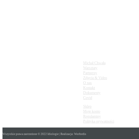
infolinia
720897001
napisz do nas
m.glory20@gmail.com
Michał Chwała
Warsztaty
Partnerzy
Zdjęcia & Video
O nas
Kontakt
Dokumenty
Covid
Sklep
Moje konto
Regulaminy
Polityka prywatności
Wszystkie prawa zastrzeżone © 2022 Idiologie | Realizacja: Worfordis