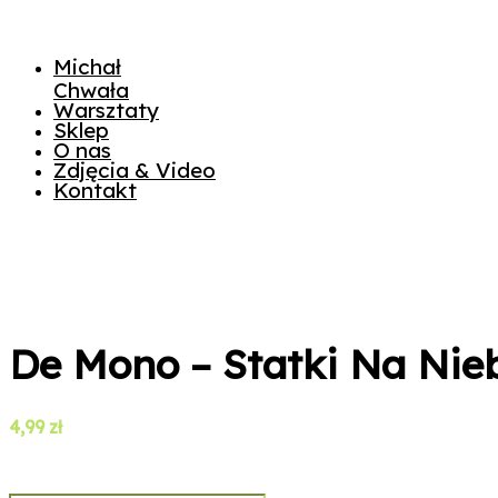
Michał
Chwała
Warsztaty
Sklep
O nas
Zdjęcia & Video
Kontakt
De Mono – Statki Na Nie
4,99
zł
ilość