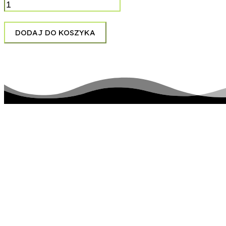
De
Mono
-
DODAJ DO KOSZYKA
Statki
Na
Niebie
pozostańmy