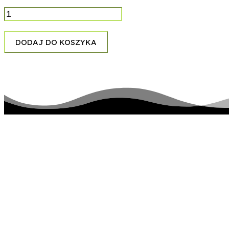
ilość
Eagles
-
Hotel
DODAJ DO KOSZYKA
California
pozostańmy