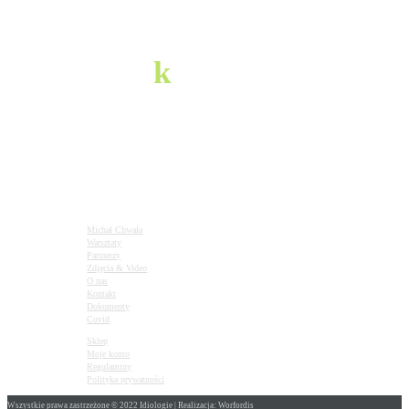
pozostańmy
w
k
ontakcie
infolinia
720897001
napisz do nas
m.glory20@gmail.com
Michał Chwała
Warsztaty
Partnerzy
Zdjęcia & Video
O nas
Kontakt
Dokumenty
Covid
Sklep
Moje konto
Regulaminy
Polityka prywatności
Wszystkie prawa zastrzeżone © 2022 Idiologie | Realizacja: Worfordis