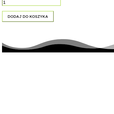
Kobranocka
-
Kocham
DODAJ DO KOSZYKA
Cię
jak
Irlandię
pozostańmy