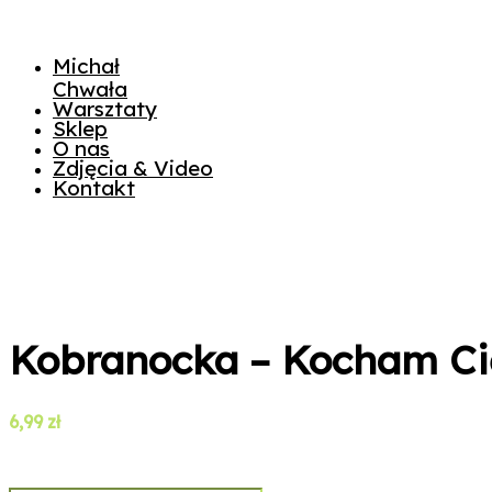
Michał
Chwała
Warsztaty
Sklep
O nas
Zdjęcia & Video
Kontakt
Kobranocka – Kocham Cię
6,99
zł
ilość