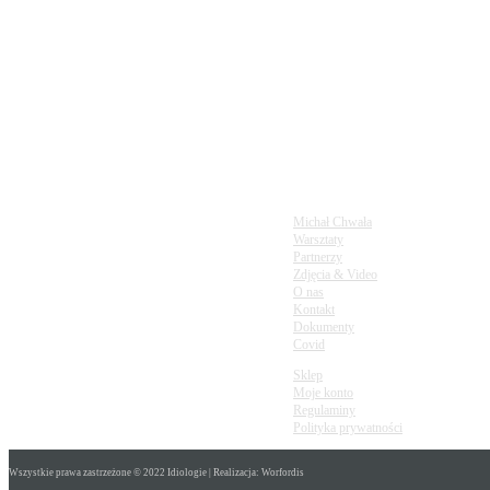
infolinia
720897001
napisz do nas
m.glory20@gmail.com
Michał Chwała
Warsztaty
Partnerzy
Zdjęcia & Video
O nas
Kontakt
Dokumenty
Covid
Sklep
Moje konto
Regulaminy
Polityka prywatności
Wszystkie prawa zastrzeżone © 2022 Idiologie | Realizacja: Worfordis